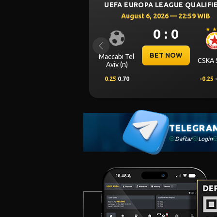
UEFA EUROPA LEAGUE QUALIFI
Night Bar
Fa
August 6, 2026 — 22:59 WIB
0 : 0
Previous
BET NOW
Jagiellonia
Range
Bialystok
0.00
0.96
0.00
Fireworks
Lege
TELEGRA
Daftar
Login