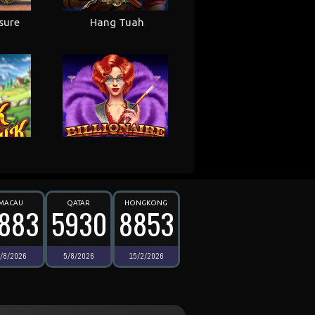
sure
Hang Tuah
the
Billionaire Party
k
MACAU
QATAR
HONGKONG
883
5930
8853
/8/2026
5/8/2026
15/2/2026