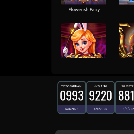
Flowerish Fairy
Magician
TOTO WUHAN
HK SIANG
SG MET
0993
9220
88
6/8/2026
6/8/2026
6/8/20