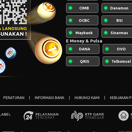
CIMB
Danamon
Permata
OCBC
BSI
JAGO
Maybank
Sinarmas
Mega
E Money & Pulsa
DANA
OVO
QRIS
Telkomsel
PERATURAN
|
INFORMASI BANK
|
HUBUNGI KAMI
|
KEBIJAKAN P