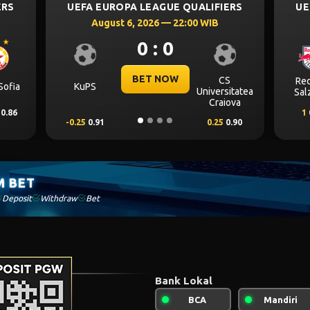
ERS
UEFA EUROPA LEAGUE QUALIFIERS
UE
te and Luck
Thor's Hammer
Secret Scroll o
August 7, 2026 — 00:45 WIB
0 : 0
BET NOW
FC 
rs FC
PAOK
Anderlecht
Kr
0.74
0.75
0.82
-0.75
0.95
-0.
nd of Easter
M BET
Island
Deposit
Withdraw
Bet
Bank Lokal
BCA
Mandiri
BNI