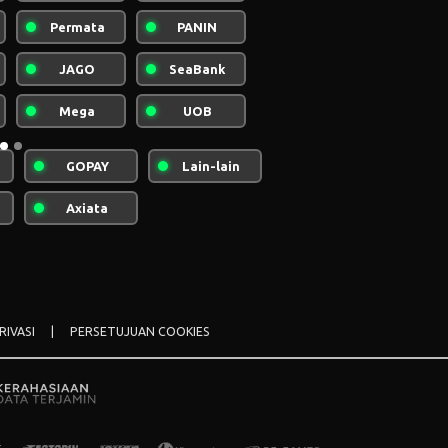
PANIN
SeaBank
UOB
GOPAY
Lain-lain
Axiata
RIVASI
|
PERSETUJUAN COOKIES