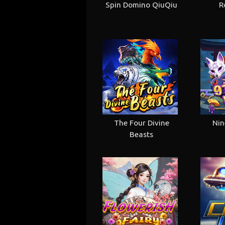
Spin Domino QiuQiu
R
The Four Divine
Nin
Beasts