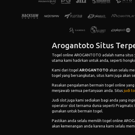
Arogantoto Situs Terp
Togel online AROGANTOTO adalah nama situs yan
utama kami hadirkan untuk anda, seperti hongko
Kami dari togel
AROGANTOTO
akan selalu me
togel yang bersangkutan, situs kami juga akan s
Rasakan pengalaman bermain togel online yang b
menjawab semua pertanyaan anda. Situs
judi t
Judi slot juga kami sediakan bagi anda yang in
operator slot ternama dunia seperti Pragmatic 
gunakan untuk bermain togel.
Pastikan anda selalu memilih togel online AROGA
akan kemenangan anda karena kami selalu me
© 2015 - 2026 Copyright AROGANTOTO.
All Ri