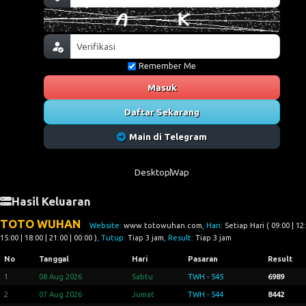
Remember Me
Masuk
Daftar Sekarang
Main di Telegram
Desktop
Wap
Hasil Keluaran
TOTO WUHAN
Website:
www.totowuhan.com
, Hari:
Setiap Hari ( 09:00 | 12:
15:00 | 18:00 | 21:00 | 00:00 )
, Tutup:
Tiap 3 jam
, Result:
Tiap 3 jam
No
Tanggal
Hari
Pasaran
Result
1
08 Aug 2026
Sabtu
TWH - 545
6989
2
07 Aug 2026
Jumat
TWH - 544
8442