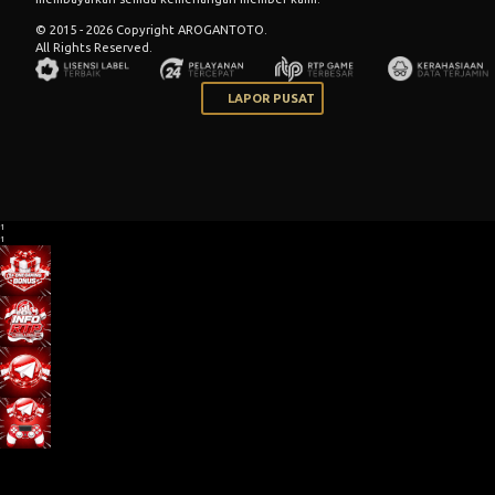
© 2015 - 2026 Copyright AROGANTOTO.
All Rights Reserved.
LAPOR PUSAT
1
1