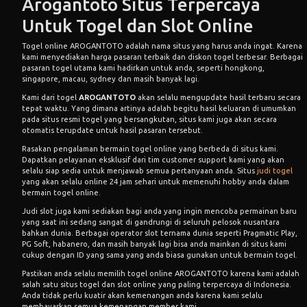
Arogantoto Situs Terpercaya
Untuk Togel dan Slot Online
Togel online AROGANTOTO adalah nama situs yang harus anda ingat. Karena
kami menyediakan harga pasaran terbaik dan diskon togel terbesar. Berbagai
pasaran togel utama kami hadirkan untuk anda, seperti hongkong,
singapore, macau, sydney dan masih banyak lagi.
Kami dari togel
AROGANTOTO
akan selalu mengupdate hasil terbaru secara
tepat waktu. Yang dimana artinya adalah begitu hasil keluaran di umumkan
pada situs resmi togel yang bersangkutan, situs kami juga akan secara
otomatis terupdate untuk hasil pasaran tersebut.
Rasakan pengalaman bermain togel online yang berbeda di situs kami.
Dapatkan pelayanan eksklusif dari tim customer support kami yang akan
selalu siap sedia untuk menjawab semua pertanyaan anda. Situs
judi togel
yang akan selalu online 24 jam sehari untuk memenuhi hobby anda dalam
bermain togel online.
Judi slot juga kami sediakan bagi anda yang ingin mencoba permainan baru
yang saat ini sedang sangat di gandrungi di seluruh pelosok nusantara
bahkan dunia. Berbagai operator slot ternama dunia seperti Pragmatic Play,
PG Soft, habanero, dan masih banyak lagi bisa anda mainkan di situs kami
cukup dengan ID yang sama yang anda biasa gunakan untuk bermain togel.
Pastikan anda selalu memilih togel online AROGANTOTO karena kami adalah
salah satu situs togel dan slot online yang paling terpercaya di Indonesia.
Anda tidak perlu kuatir akan kemenangan anda karena kami selalu
membayarkan semua kemenangan member kami.