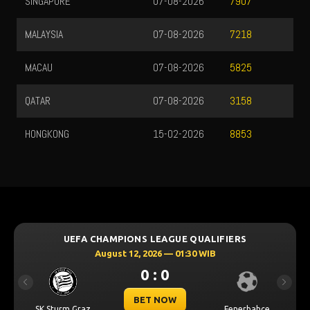
SINGAPORE
07-08-2026
7907
MALAYSIA
07-08-2026
7218
MACAU
07-08-2026
5825
QATAR
07-08-2026
3158
HONGKONG
15-02-2026
8853
UEFA CHAMPIONS LEAGUE QUALIFIERS
August 12, 2026 — 01:30 WIB
0 : 0
Previous
Next
BET NOW
SK Sturm Graz
Fenerbahce