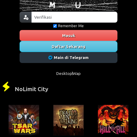
Remember Me
Masuk
Daftar Sekarang
Main di Telegram
Desktop
Wap
NoLimit City