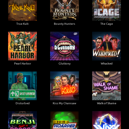
True Kult
Bounty Hunters
The Cage
Pearl Harbor
Gluttony
Whacked
Disturbed
Kiss My Chainsaw
Walk of Shame