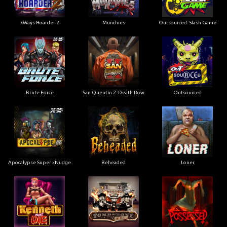
xWays Hoarder 2
Munchies
Outsourced: Slash Game
Brute Force
San Quentin 2: Death Row
Outsourced
Apocalypse Super xNudge
Beheaded
Loner