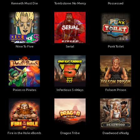
Kenneth Must Die
Tombstone: No Mercy
Possessed
Nine To Five
Serial
Punk Toilet
Pixies vs Pirates
Infectious 5 xWays
Folsom Prison
Fire in the Hole xBomb
Dragon Tribe
Deadwood xNudg