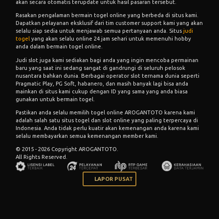
akan secara otomatis terupdate untuk hasil pasaran tersebut.
Rasakan pengalaman bermain togel online yang berbeda di situs kami.
Dapatkan pelayanan eksklusif dari tim customer support kami yang akan
selalu siap sedia untuk menjawab semua pertanyaan anda. Situs
judi
togel
yang akan selalu online 24 jam sehari untuk memenuhi hobby
anda dalam bermain togel online.
Judi slot juga kami sediakan bagi anda yang ingin mencoba permainan
baru yang saat ini sedang sangat di gandrungi di seluruh pelosok
nusantara bahkan dunia. Berbagai operator slot ternama dunia seperti
Pragmatic Play, PG Soft, habanero, dan masih banyak lagi bisa anda
mainkan di situs kami cukup dengan ID yang sama yang anda biasa
gunakan untuk bermain togel.
Pastikan anda selalu memilih togel online AROGANTOTO karena kami
adalah salah satu situs togel dan slot online yang paling terpercaya di
Indonesia. Anda tidak perlu kuatir akan kemenangan anda karena kami
selalu membayarkan semua kemenangan member kami.
© 2015 - 2026 Copyright AROGANTOTO.
All Rights Reserved.
LAPOR PUSAT