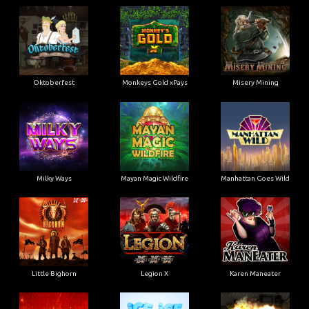
Oktoberfest
Monkeys Gold xPays
Misery Mining
Milky Ways
Mayan Magic Wildfire
Manhattan Goes Wild
Little Bighorn
Legion X
Karen Maneater