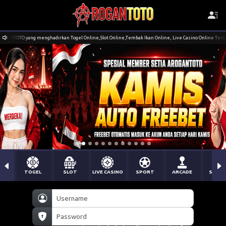
ghadirkan Togel Online,Slot Online,Tembak Ikan Online, Live Casino Online Terbaik dan Terbesar Di
TOGEL
SLOT
LIVE CASINO
SPORT
ARCADE
SABU