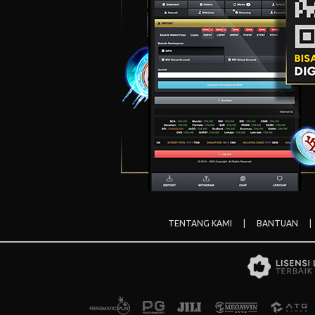
CIM
OC
Mayb
Fruit Tycoon
TENTANG KAMI
|
BANTUAN
|
Honey 888
H