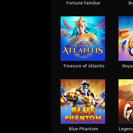
Fortune Familiar
Bu
Treasure of Atlantis
Roya
Blue Phantom
Legen