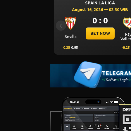
UEFA CHAMPIONS LEAGUE QUALIF
August 12, 2026 — 01:30 WIB
0 : 0
Previous
BET NOW
SK Sturm
Fener
Graz
-0.5
0.95
0.5
0
Candy Bonanza Xmas
Crazy
TELEGRA
Daftar
Login
Dolphin dive
Dr
BC