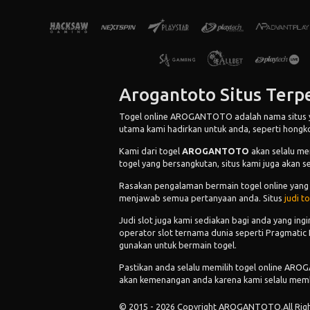
Maya Quest
Arogantoto Situs Terp
Togel online AROGANTOTO adalah nama situs yan
utama kami hadirkan untuk anda, seperti hongko
Kami dari togel
AROGANTOTO
akan selalu me
togel yang bersangkutan, situs kami juga akan s
Rasakan pengalaman bermain togel online yang b
menjawab semua pertanyaan anda. Situs
judi t
Judi slot juga kami sediakan bagi anda yang in
operator slot ternama dunia seperti Pragmatic 
Prosperity Dragon
Ri
gunakan untuk bermain togel.
Pastikan anda selalu memilih togel online AROGA
akan kemenangan anda karena kami selalu me
© 2015 - 2026 Copyright AROGANTOTO.
All Ri