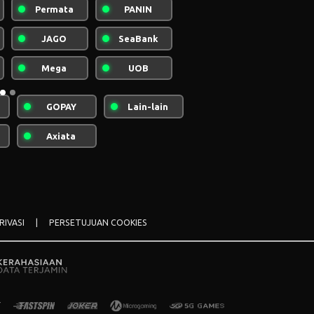
Bee
Holy Goat
GOPAY
Lain-lain
Axiata
RIVASI
|
PERSETUJUAN COOKIES
Woman
Lucky Gems