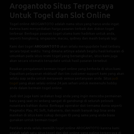
Arogantoto Situs Terpercaya
Untuk Togel dan Slot Online
Togel online AROGANTOTO adalah nama situs yang harus anda ingat.
Karena kami menyediakan harga pasaran terbaik dan diskon togel
terbesar. Berbagai pasaran togel utama kami hadirkan untuk anda,
seperti hongkong, singapore, macau, sydney dan masih banyak lagi.
Kami dari togel
AROGANTOTO
akan selalu mengupdate hasil terbaru
secara tepat waktu. Yang dimana artinya adalah begitu hasil keluaran di
umumkan pada situs resmi togel yang bersangkutan, situs kami juga
akan secara otomatis terupdate untuk hasil pasaran tersebut.
Rasakan pengalaman bermain togel online yang berbeda di situs kami.
Dapatkan pelayanan eksklusif dari tim customer support kami yang akan
selalu siap sedia untuk menjawab semua pertanyaan anda. Situs
judi
togel
yang akan selalu online 24 jam sehari untuk memenuhi hobby
anda dalam bermain togel online.
Judi slot juga kami sediakan bagi anda yang ingin mencoba permainan
baru yang saat ini sedang sangat di gandrungi di seluruh pelosok
nusantara bahkan dunia. Berbagai operator slot ternama dunia seperti
Pragmatic Play, PG Soft, habanero, dan masih banyak lagi bisa anda
mainkan di situs kami cukup dengan ID yang sama yang anda biasa
gunakan untuk bermain togel.
Pastikan anda selalu memilih togel online AROGANTOTO karena kami
adalah salah satu situs togel dan slot online yang paling terpercaya di