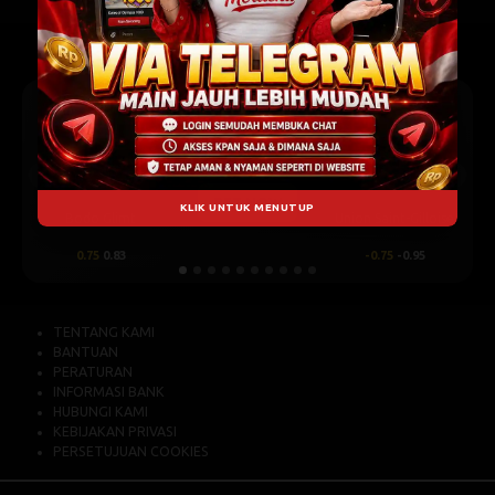
UEFA CHAMPIONS LEAGUE QUALIFIERS
August 11, 2026 — 22:59 WIB
0 : 0
Previous
Next
BET NOW
KLIK UNTUK MENUTUP
Bodo Glimt
Union Saint-Gilloise
Sevill
0.75
0.83
-0.75
-0.95
0.25
0.
TENTANG KAMI
BANTUAN
PERATURAN
INFORMASI BANK
HUBUNGI KAMI
KEBIJAKAN PRIVASI
PERSETUJUAN COOKIES