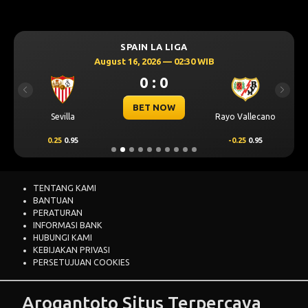
SPAIN LA LIGA
August 16, 2026 — 02:30 WIB
0 : 0
Previous
Next
BET NOW
Sevilla
Rayo Vallecano
0.25
0.95
-0.25
0.95
TENTANG KAMI
BANTUAN
PERATURAN
INFORMASI BANK
HUBUNGI KAMI
KEBIJAKAN PRIVASI
PERSETUJUAN COOKIES
Arogantoto Situs Terpercaya