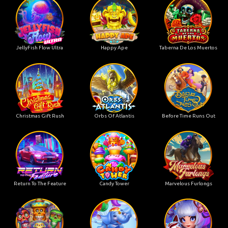
JellyFish Flow Ultra
Happy Ape
Taberna De Los Muertos
Christmas Gift Rush
Orbs Of Atlantis
Before Time Runs Out
Return To The Feature
Candy Tower
Marvelous Furlongs