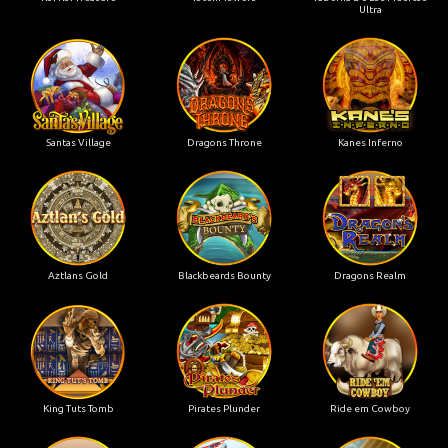
Ultra
Santas Village
Dragons Throne
Kanes Inferno
Aztlans Gold
Blackbeards Bounty
Dragons Realm
King Tuts Tomb
Pirates Plunder
Ride em Cowboy