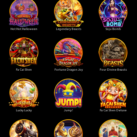
Hot Hot Halloween
Legendary Beasts
Soju Bomb
Fa Cai Shen
Fortune Dragon Joy
Four Divine Beasts
Lucky Lucky
Jump!
Fa Cai Shen Deluxe