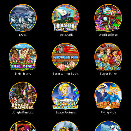
S.O.S!
Pool Shark
Weird Science
Bikini Island
Barnstormer Bucks
Super Strike
Jungle Rumble
Space Fortune
Flying High