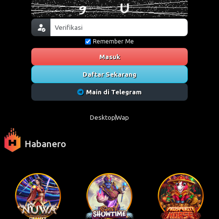
Remember Me
Masuk
Daftar Sekarang
Main di Telegram
Desktop
Wap
Habanero