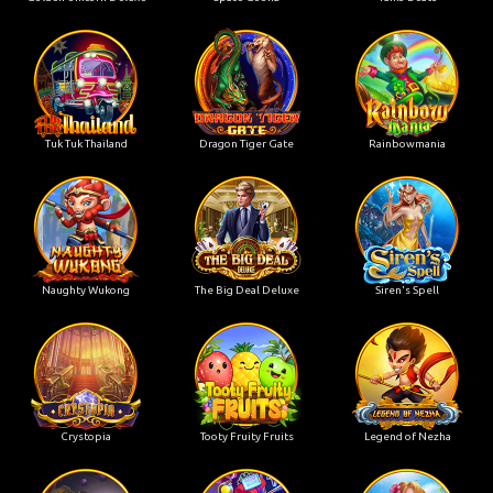
Tuk Tuk Thailand
Dragon Tiger Gate
Rainbowmania
Naughty Wukong
The Big Deal Deluxe
Siren's Spell
Crystopia
Tooty Fruity Fruits
Legend of Nezha