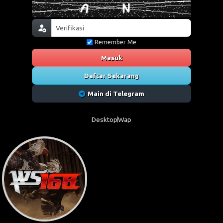
Remember Me
Masuk
Daftar Sekarang
Main di Telegram
Desktop
Wap