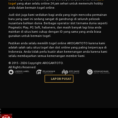
togel
yang akan selalu online 24 jam sehari untuk memenuhi hobby
anda dalam bermain togel online.
Judi slot juga kami sediakan bagi anda yang ingin mencoba permainan
baru yang saat ini sedang sangat di gandrungi di seluruh pelosok
nusantara bahkan dunia. Berbagai operator slot ternama dunia seperti
Pragmatic Play, PG Soft, habanero, dan masih banyak lagi bisa anda
mainkan di situs kami cukup dengan ID yang sama yang anda biasa
gunakan untuk bermain togel.
Pastikan anda selalu memilih togel online AROGANTOTO karena kami
adalah salah satu situs togel dan slot online yang paling terpercaya di
Indonesia. Anda tidak perlu kuatir akan kemenangan anda karena kami
selalu membayarkan semua kemenangan member kami.
© 2015 - 2026 Copyright AROGANTOTO.
All Rights Reserved.
LAPOR PUSAT
1
1