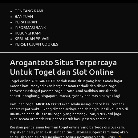
TENTANG KAMI
BANTUAN
PERATURAN
INFORMASI BANK
HUBUNGI KAMI
KEBIJAKAN PRIVASI
PERSETUJUAN COOKIES
Arogantoto Situs Terpercaya
Untuk Togel dan Slot Online
Togel online AROGANTOTO adalah nama situs yang harus anda ingat.
Karena kami menyediakan harga pasaran terbaik dan diskon togel
terbesar. Berbagai pasaran togel utama kami hadirkan untuk anda,
seperti hongkong, singapore, macau, sydney dan masih banyak lagi.
Kami dari togel
AROGANTOTO
akan selalu mengupdate hasil terbaru
secara tepat waktu. Yang dimana artinya adalah begitu hasil keluaran di
umumkan pada situs resmi togel yang bersangkutan, situs kami juga
akan secara otomatis terupdate untuk hasil pasaran tersebut.
Rasakan pengalaman bermain togel online yang berbeda di situs kami.
Dapatkan pelayanan eksklusif dari tim customer support kami yang akan
selalu siap sedia untuk menjawab semua pertanyaan anda. Situs
judi