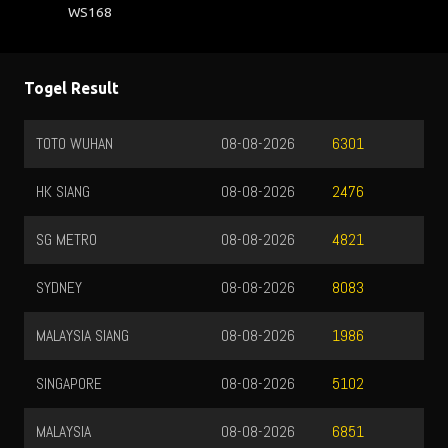
WS168
Togel Result
TOTO WUHAN
08-08-2026
6301
HK SIANG
08-08-2026
2476
SG METRO
08-08-2026
4821
SYDNEY
08-08-2026
8083
MALAYSIA SIANG
08-08-2026
1986
SINGAPORE
08-08-2026
5102
MALAYSIA
08-08-2026
6851