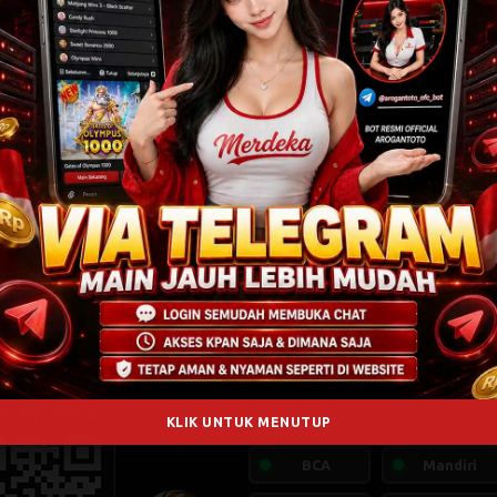
IERS
UEFA CHAMPIONS LEAGUE QUALIFIERS
UEF
August 12, 2026 — 01:15 WIB
arlight Wins
Sanatorium Secrets
Lucky Tiger
0 : 0
BET NOW
Slovan
bahce
Mjallby
Bodo
Bratislava
.87
0.5
0.83
-0.5
0.99
0.7
M BET
ng Wins - Gong
Wisdom of Athena
Sweet Rush B
Deposit
Withdraw
Bet
Xi Fa Cai
1000
KLIK UNTUK MENUTUP
Bank Lokal
Superbank