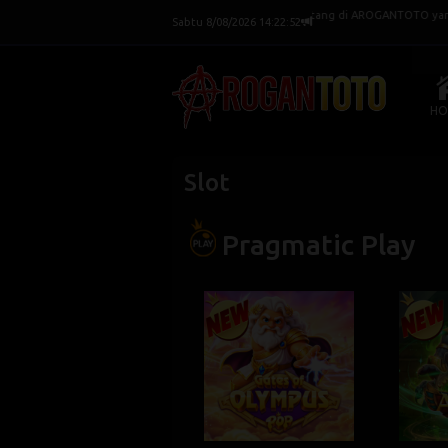
Selamat Datang di AROGANTOTO yang menghadir
Sabtu 8/08/2026 14:22:54
HO
Slot
Pragmatic Play