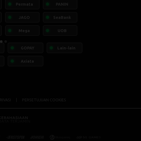
The Dog House
GOPAY
Lain-lain
Axiata
rike
Vegas Magic
RIVASI
|
PERSETUJUAN COOKIES