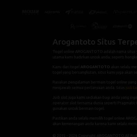
Madame Destiny
Mon
Arogantoto Situs Terp
Togel online AROGANTOTO adalah nama situs yan
utama kami hadirkan untuk anda, seperti hongko
Kami dari togel
AROGANTOTO
akan selalu me
togel yang bersangkutan, situs kami juga akan s
Wild West Gold
G
Rasakan pengalaman bermain togel online yang b
menjawab semua pertanyaan anda. Situs
judi t
Judi slot juga kami sediakan bagi anda yang in
operator slot ternama dunia seperti Pragmatic 
gunakan untuk bermain togel.
Pastikan anda selalu memilih togel online AROGA
akan kemenangan anda karena kami selalu me
© 2015 - 2026 Copyright AROGANTOTO.
All Ri