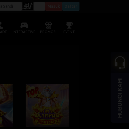
 Terbesar Di Indonesia
Selamat Datang di AROGANTOTO yang menghadir
Masuk
Daftar
ADE
INTERACTIVE
PROMOSI
EVENT