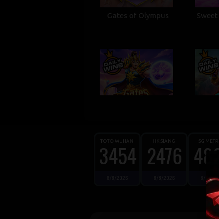
Gates of Olympus
Sweet
Gates of Gatot Kaca
Gates
Super Scatter
TOTO WUHAN
HK SIANG
SG MET
3454
2476
48
8/8/2026
8/8/2026
8/8/20